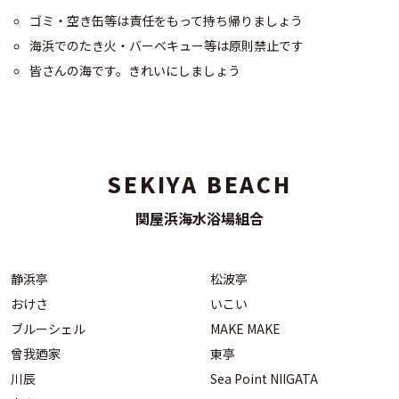
ゴミ・空き缶等は責任をもって持ち帰りましょう
海浜でのたき火・バーベキュー等は原則禁止です
皆さんの海です。きれいにしましょう
SEKIYA BEACH
関屋浜海水浴場組合
静浜亭
松波亭
おけさ
いこい
ブルーシェル
MAKE MAKE
曾我廼家
東亭
川辰
Sea Point NIIGATA